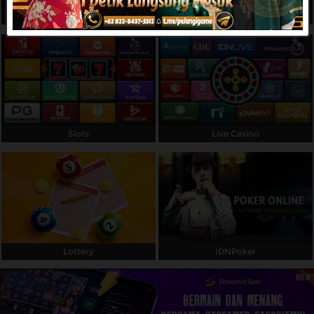
Sports
IDNLIVE
Referral
Promosi
Hubungi Kami
Live Chat
Slots
Live Casino
Pengaduan Customer
Pilih Bahasa:
MASUK
DAFTAR
Lottery
IDNPoker
&copy; Pelangigame : PELANGIGAME. Hak Cipta
Dilindungi.