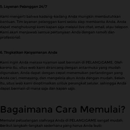
5. Layanan Pelanggan 24/7
Kami mengerti bahwa kadang-kadang Anda mungkin membutuhkan
bantuan. Tim layanan pelanggan kami selalu siap membantu Anda. Anda
dapat menghubungi kami kapan saja melalui live chat, email, atau telepon.
Kami akan menjawab semua pertanyaan Anda dengan ramah dan
profesional.
6. Tingkatkan Kenyamanan Anda
Kami ingin Anda merasa nyaman saat bermain di PELANGIGAME. Oleh
karena itu, situs web kami dirancang dengan antarmuka yang mudah
digunakan. Anda dapat dengan cepat menemukan pertandingan yang
Anda cari, memasang, dan mengelola akun Anda dengan mudah. Selain
itu, situs web kami dioptimalkan untuk perangkat seluler, sehingga Anda
dapat bermain di mana saja dan kapan saja.
Bagaimana Cara Memulai?
Memulai petualangan olahraga Anda di PELANGIGAME sangat mudah.
Berikut langkah-langkah sederhana yang harus Anda ikuti: