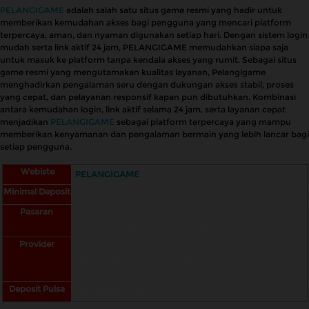
PELANGIGAME
adalah salah satu situs game resmi yang hadir untuk
memberikan kemudahan akses bagi pengguna yang mencari platform
terpercaya, aman, dan nyaman digunakan setiap hari. Dengan sistem login
mudah serta link aktif 24 jam, PELANGIGAME memudahkan siapa saja
untuk masuk ke platform tanpa kendala akses yang rumit. Sebagai situs
game resmi yang mengutamakan kualitas layanan, Pelangigame
menghadirkan pengalaman seru dengan dukungan akses stabil, proses
yang cepat, dan pelayanan responsif kapan pun dibutuhkan. Kombinasi
antara kemudahan login, link aktif selama 24 jam, serta layanan cepat
menjadikan
PELANGIGAME
sebagai platform terpercaya yang mampu
memberikan kenyamanan dan pengalaman bermain yang lebih lancar bagi
setiap pengguna.
Webiste
PELANGIGAME
Minimal Deposit
Rp 25.000
Pasaran
Toto Wuhan, HK Siang, Myanmar, Sydney, Amsterdam,
Singapore, Malaysia, Qatar, England, Hongkong
Provider
Pragmatic Play, PG Soft, CQ9, Habanero, Joker
Gaming, Micro Gaming, Spade Gaming, Top Trend
Gaming
Deposit Pulsa
TELKOMSEL & XL. ( Rate Terbaik).