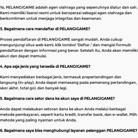
Ya, PELANGIGAME adalah agen olahraga yang sepenuhnya diatur dan sah.
Kami memiliki lisensi resmi untuk beroperasi sebagai agen olahraga dan
berkomitmen untuk menjaga integritas dan keamanan.
3. Bagaimana cara mendaftar di PELANGIGAME?
Proses pendaftaran di PELANGIGAME sangat mudah. Anda cukup
mengunjungi situs web kami, klik tombol "Daftar," dan mengisi formulir
pendaftaran dengan informasi yang benar. Setelah itu, Anda akan memiliki
akun dan dapat memulai.
4. Apa saja jenis yang tersedia di PELANGIGAME?
Kami menyediakan berbagai jenis, termasuk prapertandingan dan
langsung (in-play). Anda dapat memasang pada pemenang pertandingan,
skor akhir, total gol, dan banyak lagi.
5. Bagaimana cara setor dana ke akun saya di PELANGIGAME?
Anda dapat melakukan setoran dana ke akun Anda melalui berbagai
metode pembayaran, seperti kartu kredit, transfer bank, dan e-wallet. Pilih
metode yang paling nyaman untuk Anda.
6. Bagaimana saya bisa menghubungi layanan pelanggan PELANGIGAME?