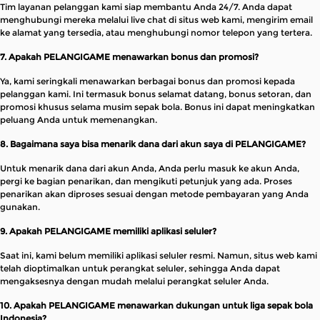
Tim layanan pelanggan kami siap membantu Anda 24/7. Anda dapat
menghubungi mereka melalui live chat di situs web kami, mengirim email
ke alamat yang tersedia, atau menghubungi nomor telepon yang tertera.
7. Apakah PELANGIGAME menawarkan bonus dan promosi?
Ya, kami seringkali menawarkan berbagai bonus dan promosi kepada
pelanggan kami. Ini termasuk bonus selamat datang, bonus setoran, dan
promosi khusus selama musim sepak bola. Bonus ini dapat meningkatkan
peluang Anda untuk memenangkan.
8. Bagaimana saya bisa menarik dana dari akun saya di PELANGIGAME?
Untuk menarik dana dari akun Anda, Anda perlu masuk ke akun Anda,
pergi ke bagian penarikan, dan mengikuti petunjuk yang ada. Proses
penarikan akan diproses sesuai dengan metode pembayaran yang Anda
gunakan.
9. Apakah PELANGIGAME memiliki aplikasi seluler?
Saat ini, kami belum memiliki aplikasi seluler resmi. Namun, situs web kami
telah dioptimalkan untuk perangkat seluler, sehingga Anda dapat
mengaksesnya dengan mudah melalui perangkat seluler Anda.
10. Apakah PELANGIGAME menawarkan dukungan untuk liga sepak bola
Indonesia?