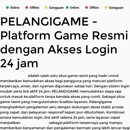
PELANGIGAME -
Platform Game Resmi
dengan Akses Login
24 jam
PELANGIGAME
adalah salah satu situs game resmi yang hadir untuk
memberikan kemudahan akses bagi pengguna yang mencari platform
terpercaya, aman, dan nyaman digunakan setiap hari. Dengan sistem login
mudah serta link aktif 24 jam, PELANGIGAME memudahkan siapa saja
untuk masuk ke platform tanpa kendala akses yang rumit. Sebagai situs
game resmi yang mengutamakan kualitas layanan, Pelangigame
menghadirkan pengalaman seru dengan dukungan akses stabil, proses
yang cepat, dan pelayanan responsif kapan pun dibutuhkan. Kombinasi
antara kemudahan login, link aktif selama 24 jam, serta layanan cepat
menjadikan
PELANGIGAME
sebagai platform terpercaya yang mampu
memberikan kenyamanan dan pengalaman bermain yang lebih lancar bagi