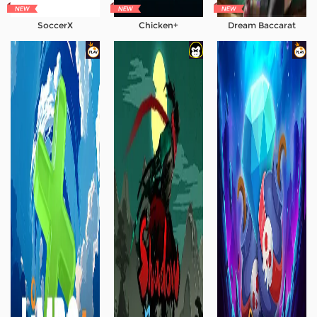
SoccerX
Chicken+
Dream Baccarat