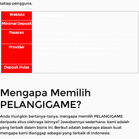
setiap pengguna.
Webiste
PELANGIGAME
Minimal Deposit
Rp 25.000
Pasaran
Toto Wuhan, HK Siang, Myanmar, Sydney, Amsterdam,
Singapore, Malaysia, Qatar, England, Hongkong
Provider
Pragmatic Play, PG Soft, CQ9, Habanero, Joker
Gaming, Micro Gaming, Spade Gaming, Top Trend
Gaming
Deposit Pulsa
TELKOMSEL & XL. ( Rate Terbaik).
Mengapa Memilih
PELANGIGAME?
Anda mungkin bertanya-tanya, mengapa memilih PELANGIGAME
daripada situs olahraga lainnya? Jawabannya sederhana: kami adalah
yang terbaik dalam bisnis ini. Berikut adalah beberapa alasan kuat
mengapa kami dianggap sebagai yang terbaik di Indonesia: