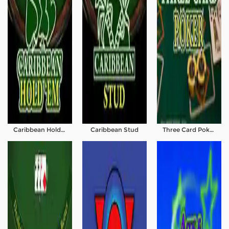
Referral
Promosi
Hubungi Kami
Live Chat
Pengaduan Customer
Pilih Bahasa:
Caribbean Hold'em
Caribbean Stud
Three Card Poker
MASUK
DAFTAR
&copy; Pelangigame : PELANGIGAME. Hak Cipta
Dilindungi.