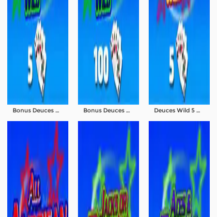
Bonus Deuces Wild 5 Hand
Bonus Deuces Wild 100 Hand
Deuces Wild 5 Hand