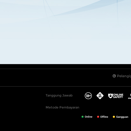
Pelangi
Tanggung Jawab
Metode Pembayaran