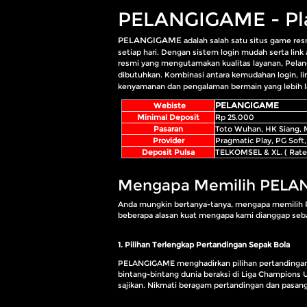
PELANGIGAME - Pla
PELANGIGAME
adalah salah satu situs game re
setiap hari. Dengan sistem login mudah serta lin
resmi yang mengutamakan kualitas layanan, Pelan
dibutuhkan. Kombinasi antara kemudahan login, lin
kenyamanan dan pengalaman bermain yang lebih la
PELANGIGAME
Webiste
Minimal Deposit
Rp 25.000
Pasaran
Toto Wuhan, HK Siang, 
Provider
Pragmatic Play, PG Sof
Deposit Pulsa
TELKOMSEL & XL. ( Rate 
Mengapa Memilih PELA
Anda mungkin bertanya-tanya, mengapa memilih PE
beberapa alasan kuat mengapa kami dianggap sebag
1. Pilihan Terlengkap Pertandingan Sepak Bola
PELANGIGAME menghadirkan pilihan pertandingan s
bintang-bintang dunia beraksi di Liga Champions U
sajikan. Nikmati beragam pertandingan dan pasang