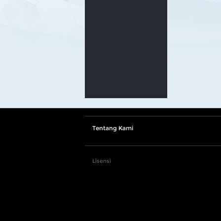
Tentang Kami
Lisensi