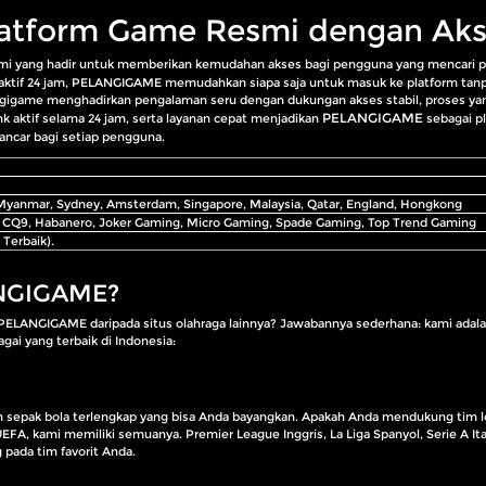
tform Game Resmi dengan Akse
smi yang hadir untuk memberikan kemudahan akses bagi pengguna yang mencari p
k aktif 24 jam, PELANGIGAME memudahkan siapa saja untuk masuk ke platform tanp
gigame menghadirkan pengalaman seru dengan dukungan akses stabil, proses yan
PELANGIGAME
k aktif selama 24 jam, serta layanan cepat menjadikan
sebagai p
ncar bagi setiap pengguna.
Myanmar, Sydney, Amsterdam, Singapore, Malaysia, Qatar, England, Hongkong
t, CQ9, Habanero, Joker Gaming, Micro Gaming, Spade Gaming, Top Trend Gaming
Terbaik).
NGIGAME?
LANGIGAME daripada situs olahraga lainnya? Jawabannya sederhana: kami adalah y
ai yang terbaik di Indonesia:
epak bola terlengkap yang bisa Anda bayangkan. Apakah Anda mendukung tim loka
EFA, kami memiliki semuanya. Premier League Inggris, La Liga Spanyol, Serie A I
 pada tim favorit Anda.