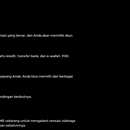
rmasi yang benar, dan Anda akan memiliki akun
kredit, transfer bank, dan e-wallet. Pilih
 pasang Anda. Anda bisa memilih dari berbagai
ndingan berikutnya.
AME sekarang untuk mengalami sensasi olahraga
akan sebelumnya.