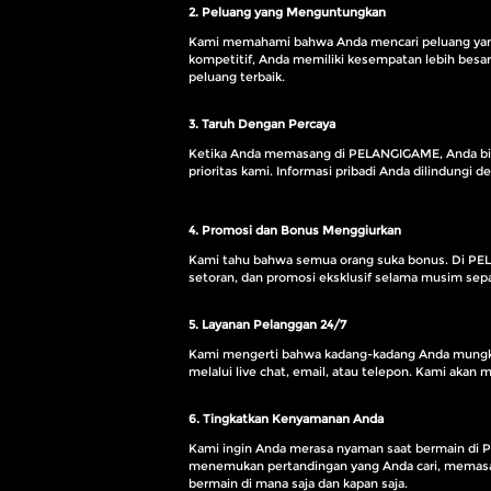
2. Peluang yang Menguntungkan
Kami memahami bahwa Anda mencari peluang yang 
kompetitif, Anda memiliki kesempatan lebih besa
peluang terbaik.
3. Taruh Dengan Percaya
Ketika Anda memasang di PELANGIGAME, Anda bisa 
prioritas kami. Informasi pribadi Anda dilindungi 
4. Promosi dan Bonus Menggiurkan
Kami tahu bahwa semua orang suka bonus. Di PE
setoran, dan promosi eksklusif selama musim se
5. Layanan Pelanggan 24/7
Kami mengerti bahwa kadang-kadang Anda mungki
melalui live chat, email, atau telepon. Kami aka
6. Tingkatkan Kenyamanan Anda
Kami ingin Anda merasa nyaman saat bermain di 
menemukan pertandingan yang Anda cari, memasang
bermain di mana saja dan kapan saja.