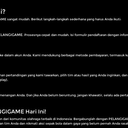
i?
ME sangat mudah. Berikut langkah-langkah sederhana yang harus Anda ikuti:
 PELANGIGAME
. Prosesnya cepat dan mudah. Isi formulir pendaftaran dengan info
ke dalam akun Anda. Kami mendukung berbagai metode pembayaran, termasuk kartu 
an pertandingan yang kami tawarkan, pilih tim atau hasil yang Anda inginkan, dan
play).
enangan Anda. Dan jika Anda belum beruntung, jangan khawatir, selalu ada perta
GIGAME Hari Ini!
n dari komunitas olahraga terbaik di Indonesia. Bergabunglah dengan PELANGIG
an tim Anda dan nikmati aksi sepak bola dalam gaya yang belum pernah Anda ras