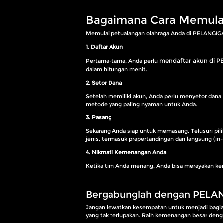
Bagaimana Cara Memula
Memulai petualangan olahraga Anda di PELANGIGA
1. Daftar Akun
mendaftar akun di
Pertama-tama, Anda perlu
dalam hitungan menit.
2. Setor Dana
Setelah memiliki akun, Anda perlu menyetor dana 
metode yang paling nyaman untuk Anda.
3. Pasang
Sekarang Anda siap untuk memasang. Telusuri pilih
jenis, termasuk prapertandingan dan langsung (in-
4. Nikmati Kemenangan Anda
Ketika tim Anda menang, Anda bisa merayakan kem
Bergabunglah dengan PELAN
Jangan lewatkan kesempatan untuk menjadi bagia
yang tak terlupakan. Raih kemenangan besar deng