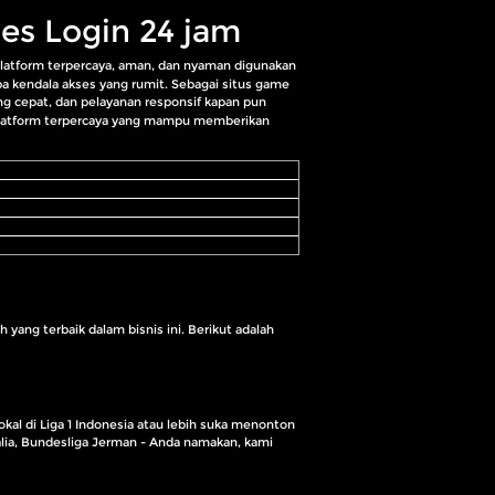
s Login 24 jam
latform terpercaya, aman, dan nyaman digunakan
a kendala akses yang rumit. Sebagai situs game
g cepat, dan pelayanan responsif kapan pun
latform terpercaya yang mampu memberikan
ang terbaik dalam bisnis ini. Berikut adalah
l di Liga 1 Indonesia atau lebih suka menonton
talia, Bundesliga Jerman - Anda namakan, kami