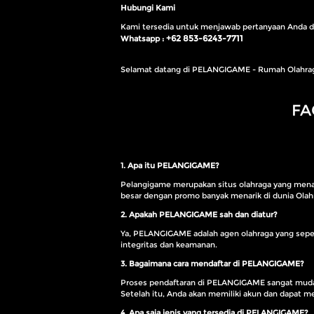
Hubungi Kami
Kami tersedia untuk menjawab pertanyaan Anda d
+62 853-6243-7711
Whatsapp :
Selamat datang di PELANGIGAME - Rumah Olahraga 
FA
1. Apa itu PELANGIGAME?
Pelangigame merupakan situs olahraga yang mena
besar dengan promo banyak menarik di dunia Olahr
2. Apakah PELANGIGAME sah dan diatur?
Ya, PELANGIGAME adalah agen olahraga yang sepen
integritas dan keamanan.
3. Bagaimana cara mendaftar di PELANGIGAME?
Proses pendaftaran di PELANGIGAME sangat mudah.
Setelah itu, Anda akan memiliki akun dan dapat m
4. Apa saja jenis yang tersedia di PELANGIGAME?