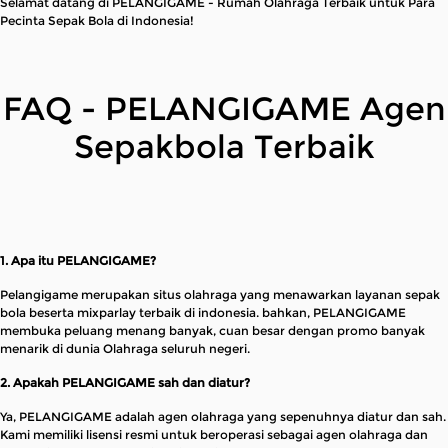
Selamat datang di PELANGIGAME - Rumah Olahraga Terbaik untuk Para
Pecinta Sepak Bola di Indonesia!
FAQ - PELANGIGAME Agen
Sepakbola Terbaik
1. Apa itu PELANGIGAME?
Pelangigame merupakan situs olahraga yang menawarkan layanan sepak
bola beserta mixparlay terbaik di indonesia. bahkan, PELANGIGAME
membuka peluang menang banyak, cuan besar dengan promo banyak
menarik di dunia Olahraga seluruh negeri.
2. Apakah PELANGIGAME sah dan diatur?
Ya, PELANGIGAME adalah agen olahraga yang sepenuhnya diatur dan sah.
Kami memiliki lisensi resmi untuk beroperasi sebagai agen olahraga dan