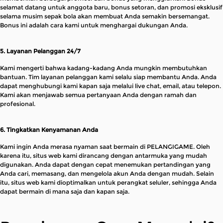
selamat datang untuk anggota baru, bonus setoran, dan promosi eksklusif
selama musim sepak bola akan membuat Anda semakin bersemangat.
Bonus ini adalah cara kami untuk menghargai dukungan Anda.
5. Layanan Pelanggan 24/7
Kami mengerti bahwa kadang-kadang Anda mungkin membutuhkan
bantuan. Tim layanan pelanggan kami selalu siap membantu Anda. Anda
dapat menghubungi kami kapan saja melalui live chat, email, atau telepon.
Kami akan menjawab semua pertanyaan Anda dengan ramah dan
profesional.
6. Tingkatkan Kenyamanan Anda
Kami ingin Anda merasa nyaman saat bermain di PELANGIGAME. Oleh
karena itu, situs web kami dirancang dengan antarmuka yang mudah
digunakan. Anda dapat dengan cepat menemukan pertandingan yang
Anda cari, memasang, dan mengelola akun Anda dengan mudah. Selain
itu, situs web kami dioptimalkan untuk perangkat seluler, sehingga Anda
dapat bermain di mana saja dan kapan saja.