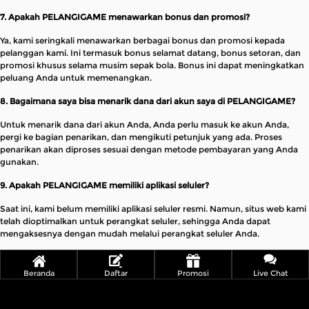
7. Apakah PELANGIGAME menawarkan bonus dan promosi?
Ya, kami seringkali menawarkan berbagai bonus dan promosi kepada
pelanggan kami. Ini termasuk bonus selamat datang, bonus setoran, dan
promosi khusus selama musim sepak bola. Bonus ini dapat meningkatkan
peluang Anda untuk memenangkan.
8. Bagaimana saya bisa menarik dana dari akun saya di PELANGIGAME?
Untuk menarik dana dari akun Anda, Anda perlu masuk ke akun Anda,
pergi ke bagian penarikan, dan mengikuti petunjuk yang ada. Proses
penarikan akan diproses sesuai dengan metode pembayaran yang Anda
gunakan.
9. Apakah PELANGIGAME memiliki aplikasi seluler?
Saat ini, kami belum memiliki aplikasi seluler resmi. Namun, situs web kami
telah dioptimalkan untuk perangkat seluler, sehingga Anda dapat
mengaksesnya dengan mudah melalui perangkat seluler Anda.
10. Apakah PELANGIGAME menawarkan dukungan untuk liga sepak bola
Indonesia?
Beranda
Daftar
Promosi
Live Chat
Ya, kami mendukung liga sepak bola Indonesia, termasuk Liga 1 Indonesia.
Anda dapat memasang pada pertandingan dan tim favorit Anda dalam