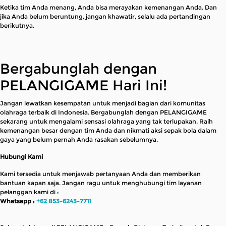
Ketika tim Anda menang, Anda bisa merayakan kemenangan Anda. Dan
jika Anda belum beruntung, jangan khawatir, selalu ada pertandingan
berikutnya.
Bergabunglah dengan
PELANGIGAME Hari Ini!
Jangan lewatkan kesempatan untuk menjadi bagian dari komunitas
olahraga terbaik di Indonesia. Bergabunglah dengan PELANGIGAME
sekarang untuk mengalami sensasi olahraga yang tak terlupakan. Raih
kemenangan besar dengan tim Anda dan nikmati aksi sepak bola dalam
gaya yang belum pernah Anda rasakan sebelumnya.
Hubungi Kami
Kami tersedia untuk menjawab pertanyaan Anda dan memberikan
bantuan kapan saja. Jangan ragu untuk menghubungi tim layanan
pelanggan kami di :
Whatsapp :
+62 853-6243-7711