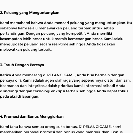
2. Peluang yang Menguntungkan
Kami memahami bahwa Anda mencari peluang yang menguntungkan. Itu
sebabnya kami selalu menawarkan peluang terbaik untuk setiap
pertandingan. Dengan peluang yang kompetitif, Anda memiliki
kesempatan lebih besar untuk meraih kemenangan besar. Kami selalu
mengupdate peluang secara real-time sehingga Anda tidak akan
melewatkan peluang terbaik.
3. Taruh Dengan Percaya
Ketika Anda memasang di PELANGIGAME, Anda bisa bermain dengan
percaya diri. Kami adalah agen olahraga yang sepenuhnya diatur dan sah.
Keamanan dan integritas adalah prioritas kami. Informasi pribadi Anda
dilindungi dengan teknologi enkripsi terbaik sehingga Anda dapat fokus
pada aksi di lapangan.
4. Promosi dan Bonus Menggiurkan
Kami tahu bahwa semua orang suka bonus. Di PELANGIGAME, kami
memberikan berbagai promosi dan bonus yang menggiurkan. Bonus