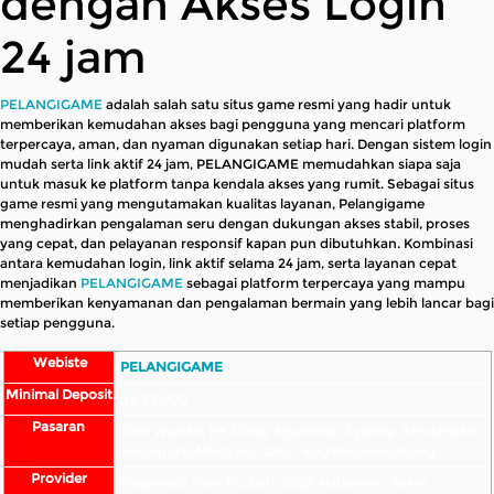
dengan Akses Login
24 jam
PELANGIGAME
adalah salah satu situs game resmi yang hadir untuk
memberikan kemudahan akses bagi pengguna yang mencari platform
terpercaya, aman, dan nyaman digunakan setiap hari. Dengan sistem login
mudah serta link aktif 24 jam, PELANGIGAME memudahkan siapa saja
untuk masuk ke platform tanpa kendala akses yang rumit. Sebagai situs
game resmi yang mengutamakan kualitas layanan, Pelangigame
menghadirkan pengalaman seru dengan dukungan akses stabil, proses
yang cepat, dan pelayanan responsif kapan pun dibutuhkan. Kombinasi
antara kemudahan login, link aktif selama 24 jam, serta layanan cepat
menjadikan
PELANGIGAME
sebagai platform terpercaya yang mampu
memberikan kenyamanan dan pengalaman bermain yang lebih lancar bagi
setiap pengguna.
Webiste
PELANGIGAME
Minimal Deposit
Rp 25.000
Pasaran
Toto Wuhan, HK Siang, Myanmar, Sydney, Amsterdam,
Singapore, Malaysia, Qatar, England, Hongkong
Provider
Pragmatic Play, PG Soft, CQ9, Habanero, Joker