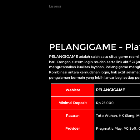
Lisensi
PELANGIGAME - Plat
PELANGIGAME
adalah salah satu situs game resm
hari. Dengan sistem login mudah serta link aktif 2
mengutamakan kualitas layanan, Pelangigame mengha
Kombinasi antara kemudahan login, link aktif selama
pengalaman bermain yang lebih lancar bagi setiap p
PELANGIGAME
Webiste
Minimal Deposit
Rp 25.000
Pasaran
Toto Wuhan, HK Siang, My
Provider
Pragmatic Play, PG Soft,