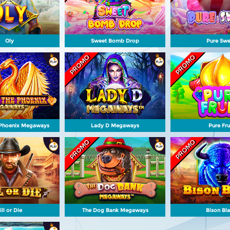
Oly
Sweet Bomb Drop
Pure Swe
PROMO
PROMO
e Phoenix Megaways
Lady D Megaways
Pure Fru
PROMO
PROMO
ill or Die
The Dog Bank Megaways
Bison Bl