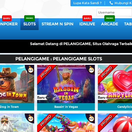
Lupa Kata Sandi ?
Hubungi K
BARU
BARU
PROMO
PROMO
DNPOKER
SLOTS
STREAM N SPIN
IDNLIVE
ARCADE
TAB
Selamat Datang di PELANGIGAME, Situs Olahraga Terbaik Meneri
PELANGIGAME : PELANGIGAME SLOTS
PROMO
PROMO
Dog in Town
Bassin' in Vegas
Candylici
PROMO
PROMO