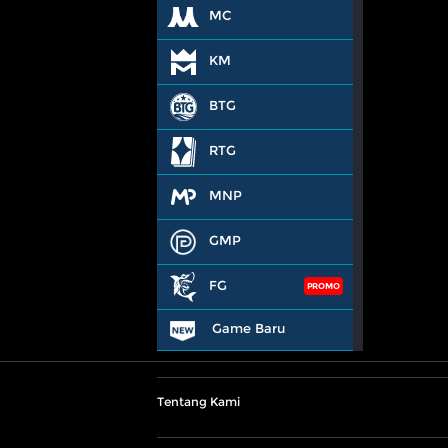
MC
KM
BTG
RTG
MNP
GMP
FG
PROMO
Game Baru
Tentang Kami