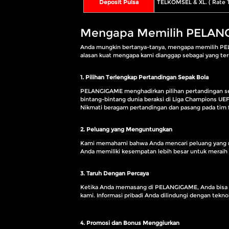
Deposit Pulsa
TELKOMSEL & XL. ( Rate T
Mengapa Memilih PELAN
Anda mungkin bertanya-tanya, mengapa memilih PELAN
alasan kuat mengapa kami dianggap sebagai yang terb
1. Pilihan Terlengkap Pertandingan Sepak Bola
PELANGIGAME menghadirkan pilihan pertandingan sep
bintang-bintang dunia beraksi di Liga Champions UEFA
Nikmati beragam pertandingan dan pasang pada tim f
2. Peluang yang Menguntungkan
Kami memahami bahwa Anda mencari peluang yang me
Anda memiliki kesempatan lebih besar untuk meraih
3. Taruh Dengan Percaya
Ketika Anda memasang di PELANGIGAME, Anda bisa ber
kami. Informasi pribadi Anda dilindungi dengan teknol
4. Promosi dan Bonus Menggiurkan