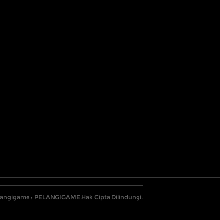
angigame : PELANGIGAME.Hak Cipta Dilindungi.