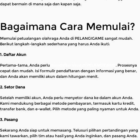
dapat bermain di mana saja dan kapan saja.
Bagaimana Cara Memulai?
Memulai petualangan olahraga Anda di PELANGIGAME sangat mudah.
Berikut langkah-langkah sederhana yang harus Anda ikuti:
1. Daftar Akun
Pertama-tama, Anda perlu
mendaftar akun di PELANGIGAME
. Prosesnya
cepat dan mudah. Isi formulir pendaftaran dengan informasi yang benar,
dan Anda akan memiliki akun dalam hitungan menit.
2. Setor Dana
Setelah memiliki akun, Anda perlu menyetor dana ke dalam akun Anda.
Kami mendukung berbagai metode pembayaran, termasuk kartu kredit,
transfer bank, dan e-wallet. Pilih metode yang paling nyaman untuk Anda.
3. Pasang
Sekarang Anda siap untuk memasang. Telusuri pilihan pertandingan yang
kami tawarkan, pilih tim atau hasil yang Anda inginkan, dan pasang Anda.