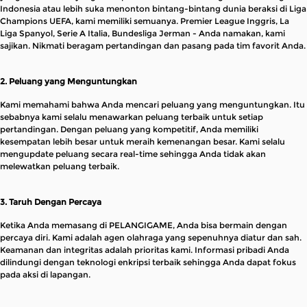
Indonesia atau lebih suka menonton bintang-bintang dunia beraksi di Liga
Champions UEFA, kami memiliki semuanya. Premier League Inggris, La
Liga Spanyol, Serie A Italia, Bundesliga Jerman - Anda namakan, kami
sajikan. Nikmati beragam pertandingan dan pasang pada tim favorit Anda.
2. Peluang yang Menguntungkan
Kami memahami bahwa Anda mencari peluang yang menguntungkan. Itu
sebabnya kami selalu menawarkan peluang terbaik untuk setiap
pertandingan. Dengan peluang yang kompetitif, Anda memiliki
kesempatan lebih besar untuk meraih kemenangan besar. Kami selalu
mengupdate peluang secara real-time sehingga Anda tidak akan
melewatkan peluang terbaik.
3. Taruh Dengan Percaya
Ketika Anda memasang di PELANGIGAME, Anda bisa bermain dengan
percaya diri. Kami adalah agen olahraga yang sepenuhnya diatur dan sah.
Keamanan dan integritas adalah prioritas kami. Informasi pribadi Anda
dilindungi dengan teknologi enkripsi terbaik sehingga Anda dapat fokus
pada aksi di lapangan.