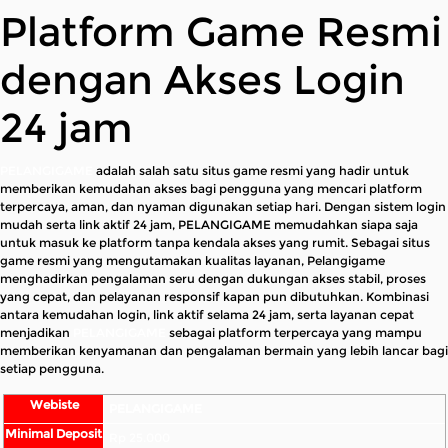
Platform Game Resmi
dengan Akses Login
24 jam
PELANGIGAME
adalah salah satu situs game resmi yang hadir untuk
memberikan kemudahan akses bagi pengguna yang mencari platform
terpercaya, aman, dan nyaman digunakan setiap hari. Dengan sistem login
mudah serta link aktif 24 jam, PELANGIGAME memudahkan siapa saja
untuk masuk ke platform tanpa kendala akses yang rumit. Sebagai situs
game resmi yang mengutamakan kualitas layanan, Pelangigame
menghadirkan pengalaman seru dengan dukungan akses stabil, proses
yang cepat, dan pelayanan responsif kapan pun dibutuhkan. Kombinasi
antara kemudahan login, link aktif selama 24 jam, serta layanan cepat
menjadikan
PELANGIGAME
sebagai platform terpercaya yang mampu
memberikan kenyamanan dan pengalaman bermain yang lebih lancar bagi
setiap pengguna.
Webiste
PELANGIGAME
Minimal Deposit
Rp 25.000