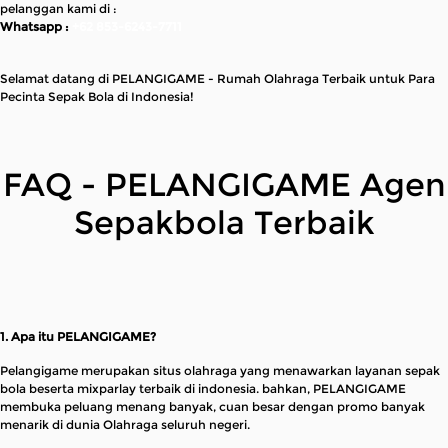
pelanggan kami di :
Whatsapp :
+62 853-6243-7711
Selamat datang di PELANGIGAME - Rumah Olahraga Terbaik untuk Para
Pecinta Sepak Bola di Indonesia!
FAQ - PELANGIGAME Agen
Sepakbola Terbaik
1. Apa itu PELANGIGAME?
Pelangigame merupakan situs olahraga yang menawarkan layanan sepak
bola beserta mixparlay terbaik di indonesia. bahkan, PELANGIGAME
membuka peluang menang banyak, cuan besar dengan promo banyak
menarik di dunia Olahraga seluruh negeri.